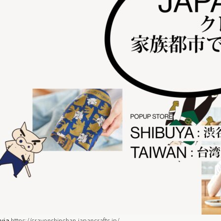
via
https://crayonshinchan-japancrafts.jp/