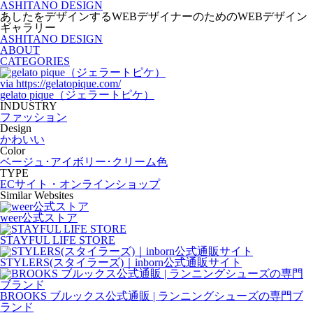
ASHITANO DESIGN
あしたをデザインするWEBデザイナーのためのWEBデザイン
ギャラリー
ASHITANO DESIGN
ABOUT
CATEGORIES
via
https://gelatopique.com/
gelato pique（ジェラートピケ）
INDUSTRY
ファッション
Design
かわいい
Color
ベージュ･アイボリー･クリーム色
TYPE
ECサイト・オンラインショップ
Similar Websites
weer公式ストア
STAYFUL LIFE STORE
STYLERS(スタイラーズ)｜inborn公式通販サイト
BROOKS ブルックス公式通販 | ランニングシューズの専門ブ
ランド