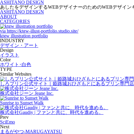
ASHITANO DESIGN
あしたをデザインするWEBデザイナーのためのWEBデザイン
ASHITANO DESIGN
ABOUT
CATEGORIES
via
https://ktgw-illust-portfolio.studio.site/
ktgw illustration portfolio
INDUSTRY
デザイン・アート
Design
イラスト
Color
ホワイト･白色
TYPE
Similar Websites
しろプリン公式サイト｜姫路城おひざもとにあるプリン専門店
株式会社ジーン Jeane Inc.
Sunrise to Sunset Walk
株式会社Gaudiy | ファンと共に、時代を進める。
Prev
SciEmo
Next
まるがやつ‐MARUGAYATSU