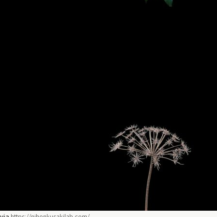
via
https://nihonkusakilab.com/