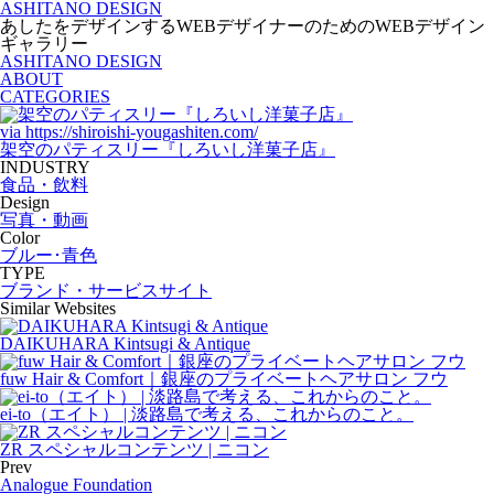
ASHITANO DESIGN
あしたをデザインするWEBデザイナーのためのWEBデザイン
ギャラリー
ASHITANO DESIGN
ABOUT
CATEGORIES
via
https://shiroishi-yougashiten.com/
架空のパティスリー『しろいし洋菓子店』
INDUSTRY
食品・飲料
Design
写真・動画
Color
ブルー･青色
TYPE
ブランド・サービスサイト
Similar Websites
DAIKUHARA Kintsugi & Antique
fuw Hair & Comfort｜銀座のプライベートヘアサロン フウ
ei-to（エイト） | 淡路島で考える、これからのこと。
ZR スペシャルコンテンツ | ニコン
Prev
Analogue Foundation