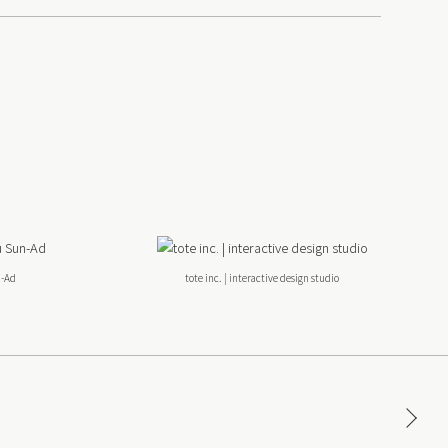
-Ad
tote inc. | interactive design studio