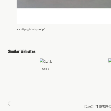
via
https://taisei-p.co.jp/
Similar Websites
Qzil.la
【公式】那須高原の宿 山