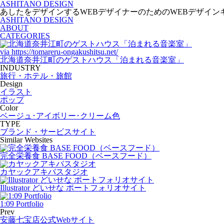
ASHITANO DESIGN
あしたをデザインするWEBデザイナーのためのWEBデザイン
ASHITANO DESIGN
ABOUT
CATEGORIES
via
https://tomareru-ongakushitsu.net/
北海道奈井江町のゲストハウス「泊まれる音楽室」
INDUSTRY
旅行・ホテル・旅館
Design
イラスト
ポップ
Color
ベージュ･アイボリー･クリーム色
TYPE
ブランド・サービスサイト
Similar Websites
完全栄養食 BASE FOOD（ベースフード）
カヤックアキバスタジオ
Illustrator どいせな ポートフォリオサイト
1:09 Portfolio
Prev
安藤七宝店公式Webサイト